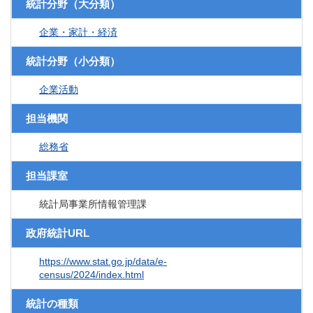
統計分野（大分類）
企業・家計・経済
統計分野（小分類）
企業活動
担当機関
総務省
担当課室
統計局事業所情報管理課
政府統計URL
https://www.stat.go.jp/data/e-
census/2024/index.html
統計の種類