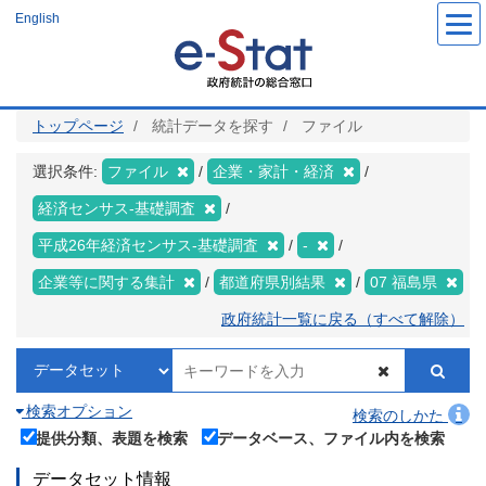
メ
English
イ
ン
コ
ン
テ
ン
ツ
トップページ
統計データを探す
ファイル
に
移
動
選択条件:
ファイル
企業・家計・経済
経済センサス‐基礎調査
平成26年経済センサス‐基礎調査
-
企業等に関する集計
都道府県別結果
07 福島県
政府統計一覧に戻る（すべて解除）
検索オプション
検索のしかた
提供分類、表題を検索
データベース、ファイル内を検索
データセット情報