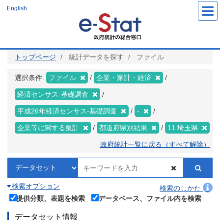
メ
English
イ
ン
コ
ン
テ
ン
ツ
トップページ
統計データを探す
ファイル
に
移
動
選択条件:
ファイル
企業・家計・経済
経済センサス‐基礎調査
平成26年経済センサス‐基礎調査
-
企業等に関する集計
都道府県別結果
11 埼玉県
政府統計一覧に戻る（すべて解除）
検索オプション
検索のしかた
提供分類、表題を検索
データベース、ファイル内を検索
データセット情報