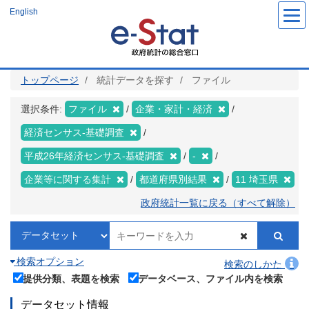
メ
English
イ
ン
コ
ン
テ
ン
ツ
トップページ
統計データを探す
ファイル
に
移
動
選択条件:
ファイル
企業・家計・経済
経済センサス‐基礎調査
平成26年経済センサス‐基礎調査
-
企業等に関する集計
都道府県別結果
11 埼玉県
政府統計一覧に戻る（すべて解除）
検索オプション
検索のしかた
提供分類、表題を検索
データベース、ファイル内を検索
データセット情報