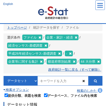
メ
English
イ
ン
コ
ン
テ
ン
ツ
トップページ
統計データを探す
ファイル
に
移
動
選択条件:
ファイル
企業・家計・経済
経済センサス‐基礎調査
平成26年経済センサス‐基礎調査
-
企業等に関する集計
都道府県別結果
44 大分県
政府統計一覧に戻る（すべて解除）
検索オプション
検索のしかた
提供分類、表題を検索
データベース、ファイル内を検索
データセット情報