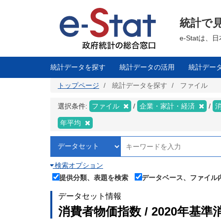
メ
イ
ン
統計で
コ
ン
テ
e-Stat
ン
ツ
に
移
統計データを探す
統計データの活用
統計デー
動
トップページ
統計データを探す
ファイル
選択条件:
ファイル
企業・家計・経済
年平均
検索オプション
提供分類、表題を検索
データベース、ファイル
データセット情報
消費者物価指数 / 2020年基