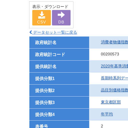
表示・ダウンロード
CSV
DB
データセット一覧に戻る
消費者物価指
政府統計名
00200573
政府統計コード
2020年基準
提供統計名
長期時系列デ
提供分類1
品目別価格指
提供分類2
東京都区部
提供分類3
年平均
提供分類4
2
表番号