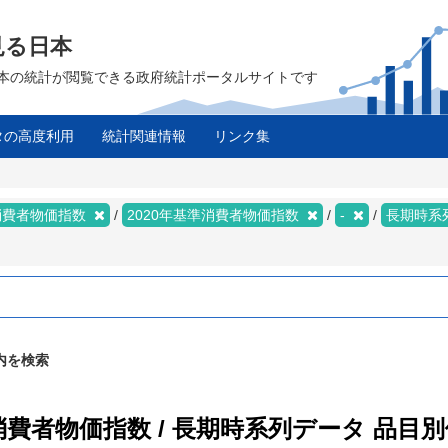
見る日本
は、日本の統計が閲覧できる政府統計ポータルサイトです
タの高度利用
統計関連情報
リンク集
消費者物価指数
2020年基準消費者物価指数
-
長期時系
内を検索
準消費者物価指数 / 長期時系列データ 品目