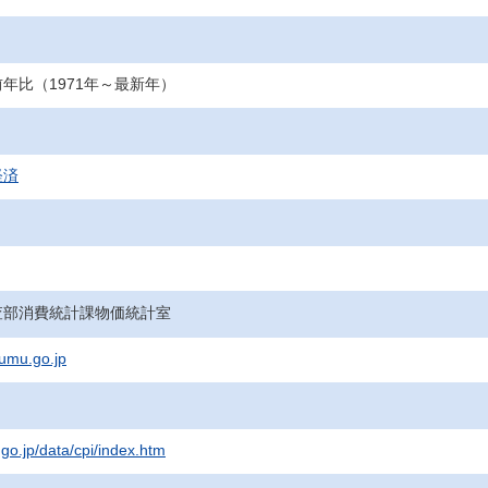
年比（1971年～最新年）
経済
査部消費統計課物価統計室
umu.go.jp
.go.jp/data/cpi/index.htm