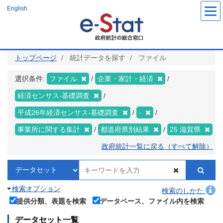
メ
English
イ
ン
コ
ン
テ
ン
ツ
トップページ
統計データを探す
ファイル
に
移
動
選択条件:
ファイル
企業・家計・経済
経済センサス‐基礎調査
平成26年経済センサス‐基礎調査
-
事業所に関する集計
都道府県別結果
25 滋賀県
政府統計一覧に戻る（すべて解除）
検索オプション
検索のしかた
提供分類、表題を検索
データベース、ファイル内を検索
データセット一覧