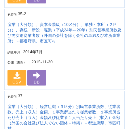
CSV
DB
35-2
表番号
産業（大分類）、資本金階級（10区分）、単独・本所（２区
分）、存続・新設・廃業（平成24年～26年）別民営事業所数及
び男女別従業者数（外国の会社を除く会社の単独及び本所事業
所）－都道府県、市区町村
2014年7月
調査年月
2015-11-30
公開（更新）日
CSV
DB
37
表番号
産業（大分類）、経営組織（３区分）別民営事業所数、従業者
数、売上（収入）金額、１事業所当たり従業者数、１事業所当
たり売上（収入）金額及び従業者１人当たり売上（収入）金額
（外国の会社及び法人でない団体－特掲）－都道府県、市区町
村