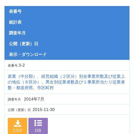
表番号
統計表
調査年月
公開（更新）日
表示・ダウンロード
3-2
表番号
産業（中分類）、経営組織（２区分）別全事業所数及び従業上
の地位（６区分）、男女別従業者数及び１事業所当たり従業者
数－都道府県、市区町村
2014年7月
調査年月
2015-11-30
公開（更新）日
CSV
DB