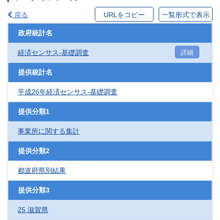
戻る
URLをコピー
一覧形式で表示
政府統計名
経済センサス‐基礎調査
詳細
提供統計名
平成26年経済センサス‐基礎調査
提供分類1
事業所に関する集計
提供分類2
都道府県別結果
提供分類3
25 滋賀県