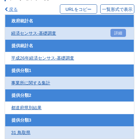
戻る
URLをコピー
一覧形式で表示
政府統計名
経済センサス‐基礎調査
詳細
提供統計名
平成26年経済センサス‐基礎調査
提供分類1
事業所に関する集計
提供分類2
都道府県別結果
提供分類3
31 鳥取県