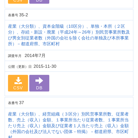
CSV
DB
35-2
表番号
産業（大分類）、資本金階級（10区分）、単独・本所（２区
分）、存続・新設・廃業（平成24年～26年）別民営事業所数及
び男女別従業者数（外国の会社を除く会社の単独及び本所事業
所）－都道府県、市区町村
2014年7月
調査年月
2015-11-30
公開（更新）日
CSV
DB
37
表番号
産業（大分類）、経営組織（３区分）別民営事業所数、従業者
数、売上（収入）金額、１事業所当たり従業者数、１事業所当
たり売上（収入）金額及び従業者１人当たり売上（収入）金額
（外国の会社及び法人でない団体－特掲）－都道府県、市区町
村