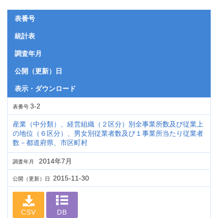
表番号
統計表
調査年月
公開（更新）日
表示・ダウンロード
3-2
表番号
産業（中分類）、経営組織（２区分）別全事業所数及び従業上
の地位（６区分）、男女別従業者数及び１事業所当たり従業者
数－都道府県、市区町村
2014年7月
調査年月
2015-11-30
公開（更新）日
CSV
DB