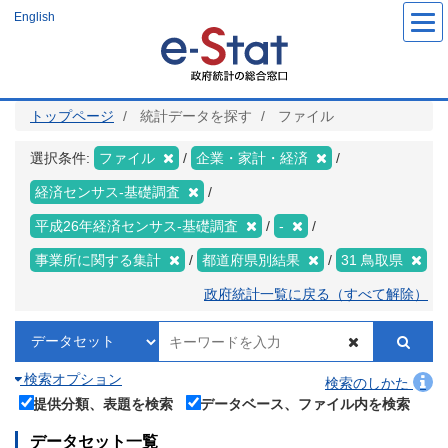
メ
English
イ
ン
コ
ン
テ
ン
ツ
トップページ
統計データを探す
ファイル
に
移
動
選択条件:
ファイル
企業・家計・経済
経済センサス‐基礎調査
平成26年経済センサス‐基礎調査
-
事業所に関する集計
都道府県別結果
31 鳥取県
政府統計一覧に戻る（すべて解除）
検索オプション
検索のしかた
提供分類、表題を検索
データベース、ファイル内を検索
データセット一覧