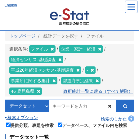
メ
English
イ
ン
コ
ン
テ
ン
ツ
トップページ
統計データを探す
ファイル
に
移
動
選択条件:
ファイル
企業・家計・経済
経済センサス‐基礎調査
平成26年経済センサス‐基礎調査
-
事業所に関する集計
都道府県別結果
46 鹿児島県
政府統計一覧に戻る（すべて解除）
検索オプション
検索のしかた
提供分類、表題を検索
データベース、ファイル内を検索
データセット一覧