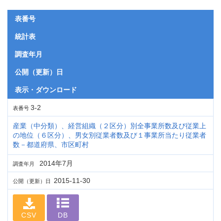
表番号
統計表
調査年月
公開（更新）日
表示・ダウンロード
3-2
表番号
産業（中分類）、経営組織（２区分）別全事業所数及び従業上
の地位（６区分）、男女別従業者数及び１事業所当たり従業者
数－都道府県、市区町村
2014年7月
調査年月
2015-11-30
公開（更新）日
CSV
DB