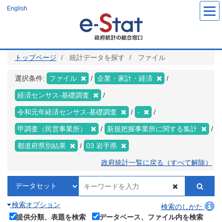
メ
English
イ
ン
コ
ン
テ
ン
ツ
トップページ
統計データを探す
ファイル
に
移
動
選択条件:
ファイル
企業・家計・経済
経済センサス‐基礎調査
令和元年経済センサス‐基礎調査
-
甲調査（民営事業所）
新規把握事業所に関する集計
都道府県別結果
03 岩手県
政府統計一覧に戻る（すべて解除）
検索オプション
検索のしかた
提供分類、表題を検索
データベース、ファイル内を検索