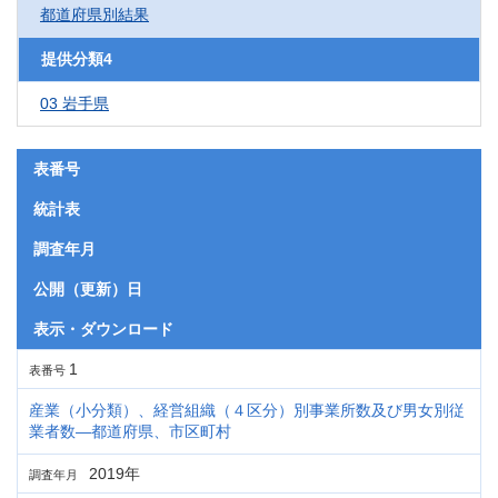
都道府県別結果
提供分類4
03 岩手県
表番号
統計表
調査年月
公開（更新）日
表示・ダウンロード
1
表番号
産業（小分類）、経営組織（４区分）別事業所数及び男女別従
業者数―都道府県、市区町村
2019年
調査年月