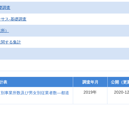
礎調査
サス‐基礎調査
業所）
に関する集計
計表
調査年月
公開（更
2019年
2020-12
）別事業所数及び男女別従業者数―都道