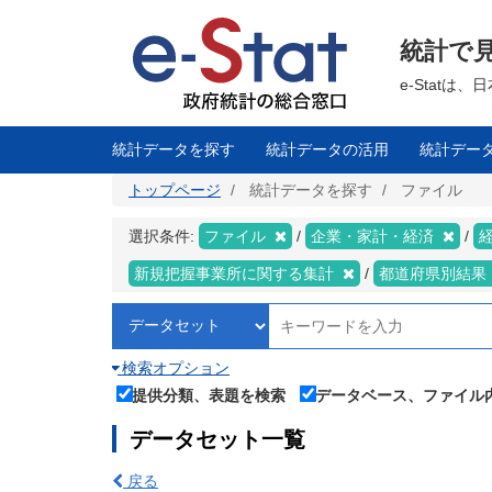
メ
イ
ン
統計で
コ
ン
テ
e-Stat
ン
ツ
に
移
統計データを探す
統計データの活用
統計デー
動
トップページ
統計データを探す
ファイル
選択条件:
ファイル
企業・家計・経済
新規把握事業所に関する集計
都道府県別結果
検索オプション
提供分類、表題を検索
データベース、ファイル
データセット一覧
戻る