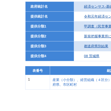
政府統計名
経済センサス‐基
提供統計名
令和元年経済セン
提供分類1
甲調査（民営事
提供分類2
新規把握事業所
提供分類3
都道府県別結果
提供分類4
08 茨城県
表番号
統
1
産業（小分類）、経営組織（４区分
府県、市区町村