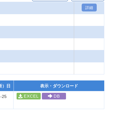
詳細
新）日
表示・ダウンロード
EXCEL
DB
-25