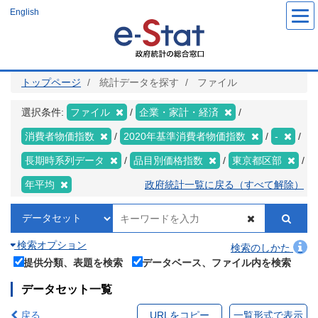
メ
English
イ
ン
コ
ン
テ
ン
ツ
トップページ
統計データを探す
ファイル
に
移
動
選択条件:
ファイル
企業・家計・経済
消費者物価指数
2020年基準消費者物価指数
-
長期時系列データ
品目別価格指数
東京都区部
年平均
政府統計一覧に戻る（すべて解除）
検索オプション
検索のしかた
提供分類、表題を検索
データベース、ファイル内を検索
データセット一覧
戻る
URLをコピー
一覧形式で表示