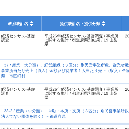
政府統計名
提供統計名・提供分類
経済センサス‐基礎
平成26年経済センサス‐基礎調査 / 事業所
2
調査
に関する集計 / 都道府県別結果 / 19 山梨
県
37
産業（大分類）、経営組織（３区分）別民営事業所数、従業者数
事業所当たり売上（収入）金額及び従業者１人当たり売上（収入）金
県、市区町村
経済センサス‐基礎
平成26年経済センサス‐基礎調査 / 事業所
2
調査
に関する集計 / 都道府県別結果 / 19 山梨
県
38-2
産業（中分類）、単独・本所・支所（３区分）別民営事業所数
法人でない団体を除く）－都道府県