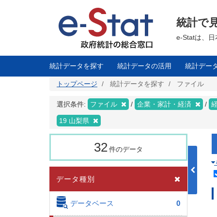
メ
イ
ン
統計で
コ
ン
テ
e-Stat
ン
ツ
に
移
統計データを探す
統計データの活用
統計デー
動
トップページ
統計データを探す
ファイル
選択条件:
ファイル
企業・家計・経済
19 山梨県
32
件のデータ
データ種別
データベース
0