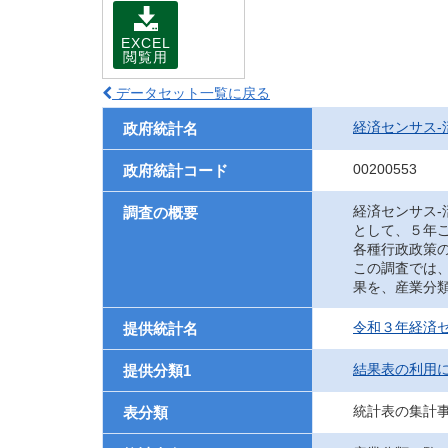
EXCEL
閲覧用
データセット一覧に戻る
経済センサス‐
政府統計名
00200553
政府統計コード
経済センサス
調査の概要
として、５年
各種行政政策
この調査では
果を、産業分
令和３年経済セ
提供統計名
結果表の利用
提供分類1
統計表の集計
表分類