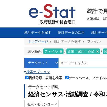
メ
イ
ン
統計で
コ
ン
テ
e-Stat
ン
ツ
に
移
統計データを探す
統計データの活用
統計デー
動
トップページ
統計データを探す
ファイル
選択条件:
ファイル
企業・家計・経済
検索オプション
提供分類、表題を検索
データベース、ファイル
データセット情報
経済センサス‐活動調査 / 令
表示・ダウンロード