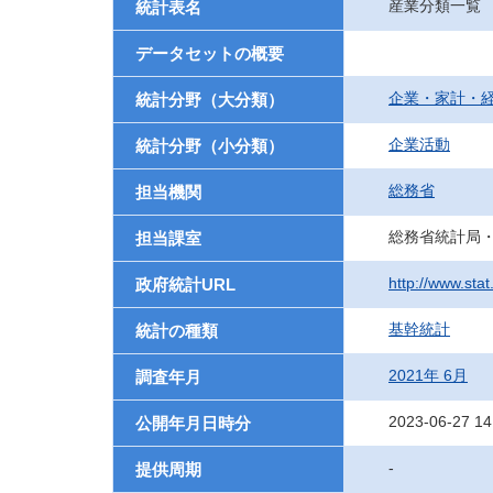
産業分類一覧
統計表名
データセットの概要
企業・家計・
統計分野（大分類）
企業活動
統計分野（小分類）
総務省
担当機関
総務省統計局
担当課室
http://www.sta
政府統計URL
基幹統計
統計の種類
2021年 6月
調査年月
2023-06-27 14
公開年月日時分
-
提供周期