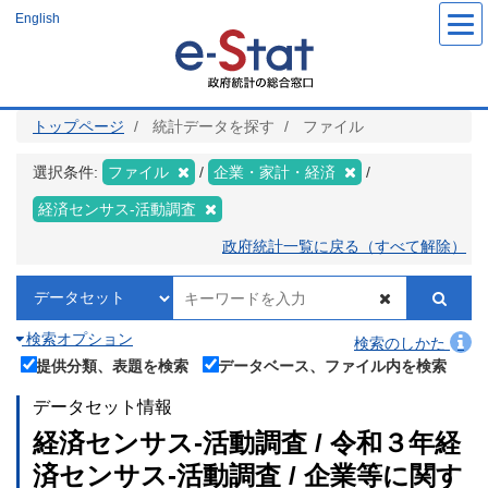
メ
English
イ
ン
コ
ン
テ
ン
ツ
トップページ
統計データを探す
ファイル
に
移
動
選択条件:
ファイル
企業・家計・経済
経済センサス‐活動調査
政府統計一覧に戻る（すべて解除）
検索オプション
検索のしかた
提供分類、表題を検索
データベース、ファイル内を検索
データセット情報
経済センサス‐活動調査 / 令和３年経
済センサス‐活動調査 / 企業等に関す