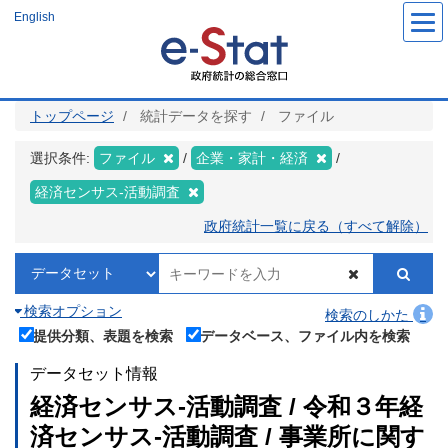
メ
English
イ
ン
コ
ン
テ
ン
ツ
トップページ
統計データを探す
ファイル
に
移
動
選択条件:
ファイル
企業・家計・経済
経済センサス‐活動調査
政府統計一覧に戻る（すべて解除）
検索オプション
検索のしかた
提供分類、表題を検索
データベース、ファイル内を検索
データセット情報
経済センサス‐活動調査 / 令和３年経
済センサス‐活動調査 / 事業所に関す