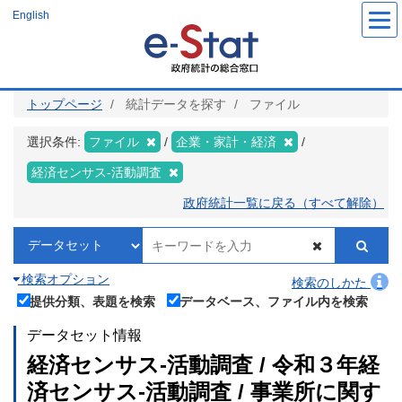
メ
English
イ
ン
コ
ン
テ
ン
ツ
トップページ
統計データを探す
ファイル
に
移
動
選択条件:
ファイル
企業・家計・経済
経済センサス‐活動調査
政府統計一覧に戻る（すべて解除）
検索オプション
検索のしかた
提供分類、表題を検索
データベース、ファイル内を検索
データセット情報
経済センサス‐活動調査 / 令和３年経
済センサス‐活動調査 / 事業所に関す