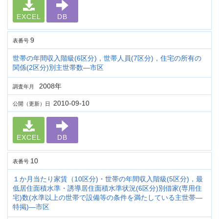
EXCEL
DB
9
表番号
世帯の年間収入階級(6区分)，世帯人員(7区分)，住宅の所有の
関係(2区分)別主世帯数―市区
2008年
調査年月
2010-09-10
公開（更新）日
EXCEL
DB
10
表番号
１か月当たり家賃（10区分)・世帯の年間収入階級(5区分)，最
低居住面積水準・誘導居住面積水準状況(6区分)別借家(専用住
宅)数(水準以上の世帯で設備等の条件を満たしている主世帯―
特掲)―市区