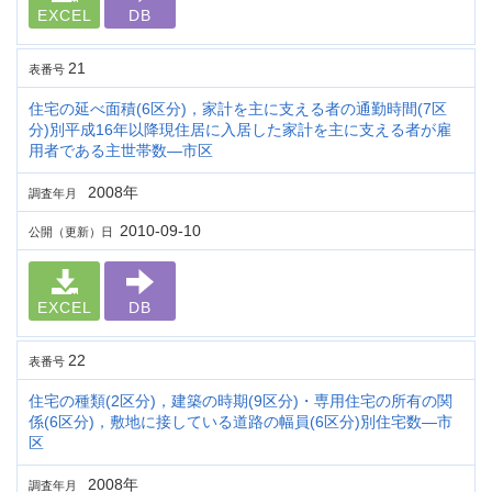
EXCEL
DB
21
表番号
住宅の延べ面積(6区分)，家計を主に支える者の通勤時間(7区
分)別平成16年以降現住居に入居した家計を主に支える者が雇
用者である主世帯数―市区
2008年
調査年月
2010-09-10
公開（更新）日
EXCEL
DB
22
表番号
住宅の種類(2区分)，建築の時期(9区分)・専用住宅の所有の関
係(6区分)，敷地に接している道路の幅員(6区分)別住宅数―市
区
2008年
調査年月