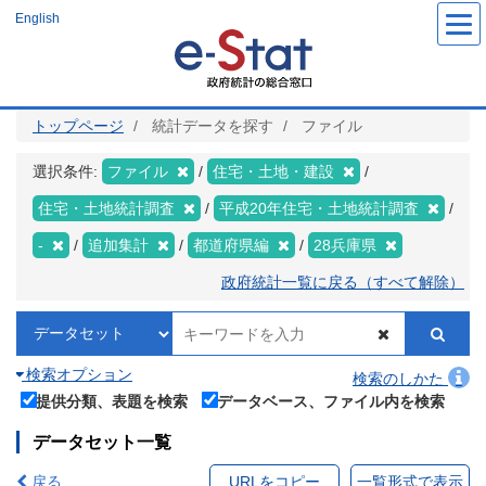
メ
English
イ
ン
コ
ン
テ
ン
ツ
トップページ
統計データを探す
ファイル
に
移
動
選択条件:
ファイル
住宅・土地・建設
住宅・土地統計調査
平成20年住宅・土地統計調査
-
追加集計
都道府県編
28兵庫県
政府統計一覧に戻る（すべて解除）
検索オプション
検索のしかた
提供分類、表題を検索
データベース、ファイル内を検索
データセット一覧
戻る
URLをコピー
一覧形式で表示