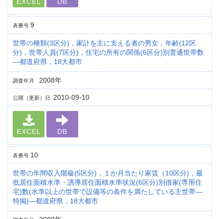
EXCEL
DB
9
表番号
世帯の種類(3区分)，家計を主に支える者の男女，年齢(12区
分)，世帯人員(7区分)，住宅の所有の関係(6区分)別普通世帯数
―都道府県，18大都市
2008年
調査年月
2010-09-10
公開（更新）日
EXCEL
DB
10
表番号
世帯の年間収入階級(5区分)，１か月当たり家賃（10区分)，最
低居住面積水準・誘導居住面積水準状況(6区分)別借家(専用住
宅)数(水準以上の世帯で設備等の条件を満たしている主世帯―
特掲)―都道府県，18大都市