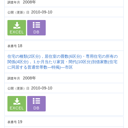
2008年
調査年月
2010-09-10
公開（更新）日
EXCEL
DB
18
表番号
住宅の種類(2区分)，居住室の畳数(6区分)・専用住宅の所有の
関係(4区分)，１か月当たり家賃・間代(10区分)別借家数(住宅
に同居する普通世帯数―特掲)―市区
2008年
調査年月
2010-09-10
公開（更新）日
EXCEL
DB
19
表番号