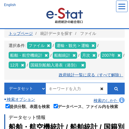
メ
English
イ
ン
コ
ン
テ
ン
ツ
トップページ
統計データを探す
ファイル
に
移
動
選択条件:
ファイル
運輸・観光 > 運輸
船舶・航空機統計
船舶統計
月次
2007年
12月
国籍別船舶入港表（港別）
政府統計一覧に戻る（すべて解除）
検索オプション
検索のしかた
提供分類、表題を検索
データベース、ファイル内を検索
データセット情報
船舶・航空機統計 / 船舶統計 / 国籍別