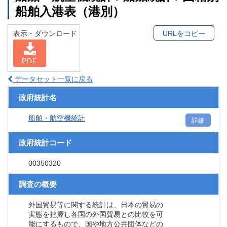
船舶入港表（港別）
表示・ダウンロード
URLをコピー
PDF
データセット一覧に戻る
政府統計名
船舶・航空機統計
詳細
政府統計コード
00350320
調査の概要
外国貿易等に関する統計は、日本の貿易の
実態を把握し各国の外国貿易との比較を可
能にするもので、国や地方公共団体などの