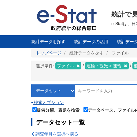
メ
イ
ン
統計で
コ
ン
テ
e-Stat
ン
ツ
に
移
統計データを探す
統計データの活用
統計デー
動
トップページ
統計データを探す
ファイル
選択条件:
ファイル
運輸・観光 > 運輸
検索オプション
提供分類、表題を検索
データベース、ファイル
データセット一覧
調査年月を選択へ戻る