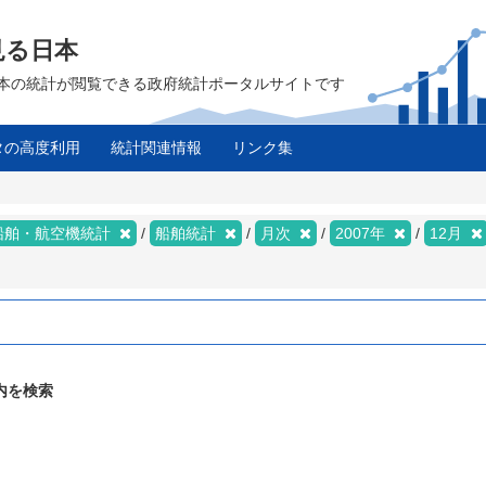
見る日本
は、日本の統計が閲覧できる政府統計ポータルサイトです
タの高度利用
統計関連情報
リンク集
船舶・航空機統計
船舶統計
月次
2007年
12月
内を検索