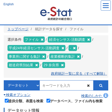
メ
English
イ
ン
コ
ン
テ
ン
ツ
トップページ
統計データを探す
ファイル
に
移
動
選択条件:
ファイル
経済センサス‐活動調査
平成24年経済センサス‐活動調査
-
事業所に関する集計
産業横断的集計
都道府県別結果
29 奈良県
政府統計一覧に戻る（すべて解除）
検索オプション
検索のしかた
提供分類、表題を検索
データベース、ファイル内を検索
データセット情報