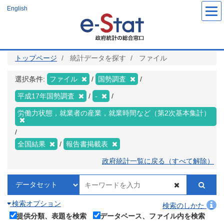
メ
English
イ
ン
コ
ン
テ
ン
ツ
トップページ
統計データを探す
ファイル
に
移
動
選択条件:
ファイル
国勢調査
平成17年国勢調査
-
労働力状態，就業者の産業，就業時間など（第2次基本集計）
全国結果
報告書掲載表
政府統計一覧に戻る（すべて解除）
検索オプション
検索のしかた
提供分類、表題を検索
データベース、ファイル内を検索