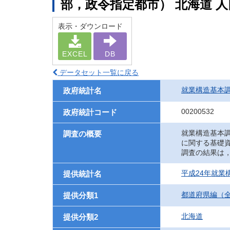
部，政令指定都市） 北海道 
表示・ダウンロード
EXCEL
DB
データセット一覧に戻る
就業構造基本
政府統計名
00200532
政府統計コード
就業構造基本
調査の概要
に関する基礎
調査の結果は
平成24年就業
提供統計名
都道府県編（
提供分類1
北海道
提供分類2