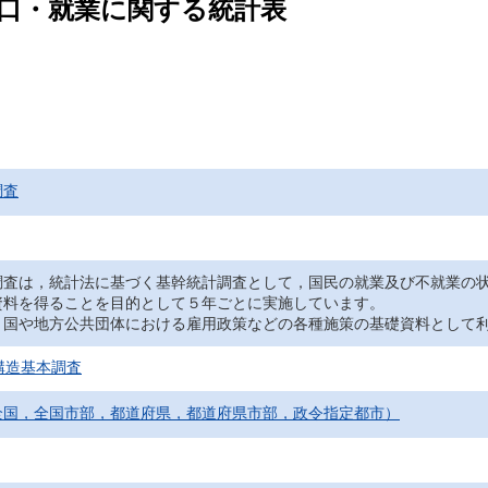
人口・就業に関する統計表
調査
調査は，統計法に基づく基幹統計調査として，国民の就業及び不就業の
資料を得ることを目的として５年ごとに実施しています。
，国や地方公共団体における雇用政策などの各種施策の基礎資料として
構造基本調査
全国，全国市部，都道府県，都道府県市部，政令指定都市）