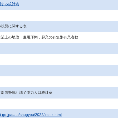
関する統計表
の状態に関する表
従業上の地位・雇用形態，起業の有無別有業者数
査部国勢統計課労働力人口統計室
at.go.jp/data/shugyou/2022/index.html