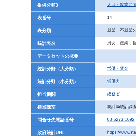
人口・就業に
提供分類3
14
表番号
就業・不就業
表分類
男女，産業，
統計表名
データセットの概要
労働・賃金
統計分野（大分類）
労働力
統計分野（小分類）
総務省
担当機関
統計局統計調
担当課室
03-5273-1092
問合せ先電話番号
https://www.st
政府統計URL