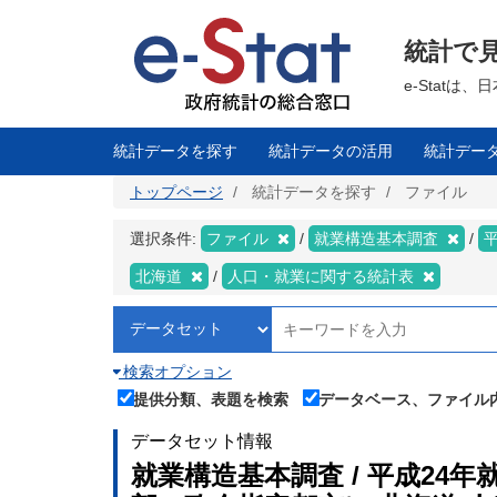
メ
イ
ン
統計で
コ
ン
テ
e-Stat
ン
ツ
に
移
統計データを探す
統計データの活用
統計デー
動
トップページ
統計データを探す
ファイル
選択条件:
ファイル
就業構造基本調査
北海道
人口・就業に関する統計表
検索オプション
提供分類、表題を検索
データベース、ファイル
データセット情報
就業構造基本調査 / 平成24