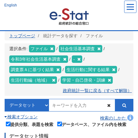
メ
English
イ
ン
コ
ン
テ
ン
ツ
トップページ
統計データを探す
ファイル
に
移
動
選択条件:
ファイル
社会生活基本調査
令和3年社会生活基本調査
-
調査票Ａに基づく結果
生活行動に関する結果
生活行動編（地域）
学習・自己啓発・訓練
政府統計一覧に戻る（すべて解除）
検索オプション
検索のしかた
提供分類、表題を検索
データベース、ファイル内を検索
データセット情報