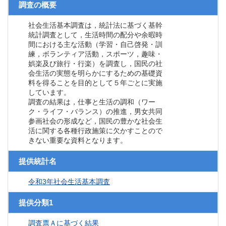
調査の概要
社会生活基本調査は，統計法に基づく基幹
統計調査として，生活時間の配分や余暇時
間における主な活動（学習・自己啓発・訓
練，ボランティア活動，スポーツ，趣味・
娯楽及び旅行・行楽）を調査し，国民の社
会生活の実態を明らかにするための基礎資
料を得ることを目的として５年ごとに実施
しています。
調査の結果は，仕事と生活の調和（ワー
ク・ライフ・バランス）の推進，男女共同
参画社会の形成など，国民の豊かな社会生
活に関する各種行政施策に欠かすことので
きない重要な資料となります。
提供統計名
令和3年社会生活基本調査
提供分類1
調査票Ａに基づく結果