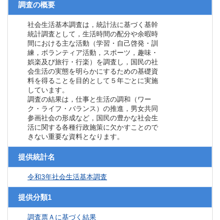
調査の概要
社会生活基本調査は，統計法に基づく基幹
統計調査として，生活時間の配分や余暇時
間における主な活動（学習・自己啓発・訓
練，ボランティア活動，スポーツ，趣味・
娯楽及び旅行・行楽）を調査し，国民の社
会生活の実態を明らかにするための基礎資
料を得ることを目的として５年ごとに実施
しています。
調査の結果は，仕事と生活の調和（ワー
ク・ライフ・バランス）の推進，男女共同
参画社会の形成など，国民の豊かな社会生
活に関する各種行政施策に欠かすことので
きない重要な資料となります。
提供統計名
令和3年社会生活基本調査
提供分類1
調査票Ａに基づく結果