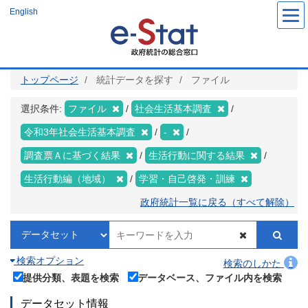
メ
English
イ
ン
コ
ン
テ
ン
ツ
トップページ
統計データを探す
ファイル
に
移
動
選択条件:
ファイル
社会生活基本調査
令和3年社会生活基本調査
-
調査票Ａに基づく結果
生活行動に関する結果
生活行動編（地域）
学習・自己啓発・訓練
政府統計一覧に戻る（すべて解除）
検索オプション
検索のしかた
提供分類、表題を検索
データベース、ファイル内を検索
データセット情報