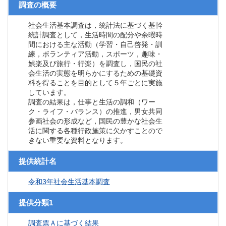
調査の概要
社会生活基本調査は，統計法に基づく基幹
統計調査として，生活時間の配分や余暇時
間における主な活動（学習・自己啓発・訓
練，ボランティア活動，スポーツ，趣味・
娯楽及び旅行・行楽）を調査し，国民の社
会生活の実態を明らかにするための基礎資
料を得ることを目的として５年ごとに実施
しています。
調査の結果は，仕事と生活の調和（ワー
ク・ライフ・バランス）の推進，男女共同
参画社会の形成など，国民の豊かな社会生
活に関する各種行政施策に欠かすことので
きない重要な資料となります。
提供統計名
令和3年社会生活基本調査
提供分類1
調査票Ａに基づく結果