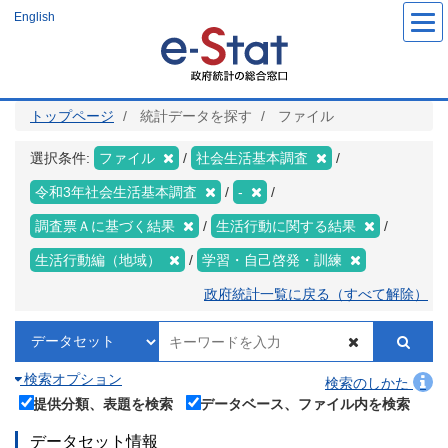
メ
English
イ
ン
コ
ン
テ
ン
ツ
トップページ
統計データを探す
ファイル
に
移
動
選択条件:
ファイル
社会生活基本調査
令和3年社会生活基本調査
-
調査票Ａに基づく結果
生活行動に関する結果
生活行動編（地域）
学習・自己啓発・訓練
政府統計一覧に戻る（すべて解除）
検索オプション
検索のしかた
提供分類、表題を検索
データベース、ファイル内を検索
データセット情報