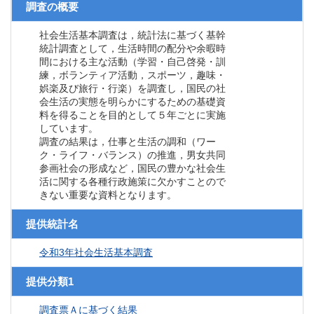
調査の概要
社会生活基本調査は，統計法に基づく基幹
統計調査として，生活時間の配分や余暇時
間における主な活動（学習・自己啓発・訓
練，ボランティア活動，スポーツ，趣味・
娯楽及び旅行・行楽）を調査し，国民の社
会生活の実態を明らかにするための基礎資
料を得ることを目的として５年ごとに実施
しています。
調査の結果は，仕事と生活の調和（ワー
ク・ライフ・バランス）の推進，男女共同
参画社会の形成など，国民の豊かな社会生
活に関する各種行政施策に欠かすことので
きない重要な資料となります。
提供統計名
令和3年社会生活基本調査
提供分類1
調査票Ａに基づく結果