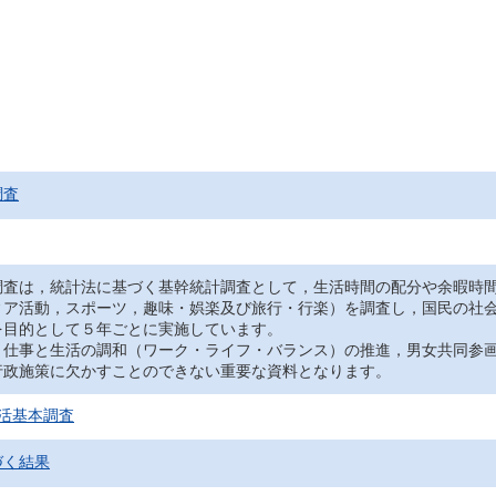
調査
調査は，統計法に基づく基幹統計調査として，生活時間の配分や余暇時
ィア活動，スポーツ，趣味・娯楽及び旅行・行楽）を調査し，国民の社
を目的として５年ごとに実施しています。
，仕事と生活の調和（ワーク・ライフ・バランス）の推進，男女共同参
行政施策に欠かすことのできない重要な資料となります。
活基本調査
づく結果