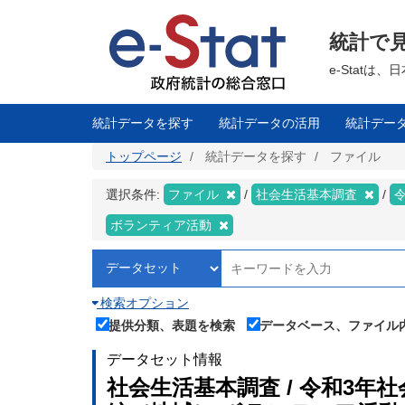
メ
イ
ン
統計で
コ
ン
テ
e-Stat
ン
ツ
に
移
統計データを探す
統計データの活用
統計デー
動
トップページ
統計データを探す
ファイル
選択条件:
ファイル
社会生活基本調査
ボランティア活動
検索オプション
提供分類、表題を検索
データベース、ファイル
データセット情報
社会生活基本調査 / 令和3年