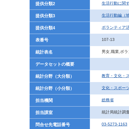
生活行動に関
提供分類2
生活行動編（
提供分類3
ボランティア
提供分類4
107-13
表番号
男女,職業,ボ
統計表名
データセットの概要
教育・文化・
統計分野（大分類）
文化・スポー
統計分野（小分類）
総務省
担当機関
統計局統計調
担当課室
03-5273-1163
問合せ先電話番号