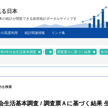
見る日本
は、日本の統計が閲覧できる政府統計ポータルサイトです
タの高度利用
統計関連情報
リンク集
令和3年社会生活基本調査
-
調査票Ａに基づく結果
生活
内を検索
社会生活基本調査 / 調査票Ａに基づく結果