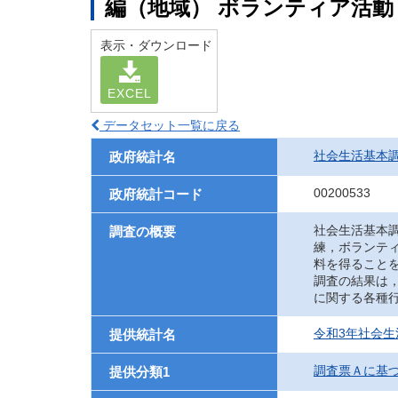
編（地域） ボランティア活動
表示・ダウンロード
EXCEL
データセット一覧に戻る
社会生活基本
政府統計名
00200533
政府統計コード
社会生活基本
調査の概要
練，ボランテ
料を得ること
調査の結果は
に関する各種
令和3年社会生
提供統計名
調査票Ａに基
提供分類1