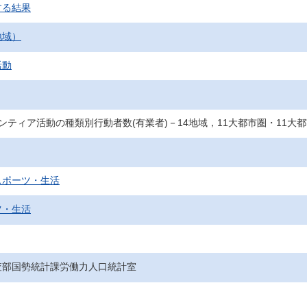
する結果
地域）
活動
ランティア活動の種類別行動者数(有業者)－14地域，11大都市圏・11大
スポーツ・生活
ツ・生活
査部国勢統計課労働力人口統計室