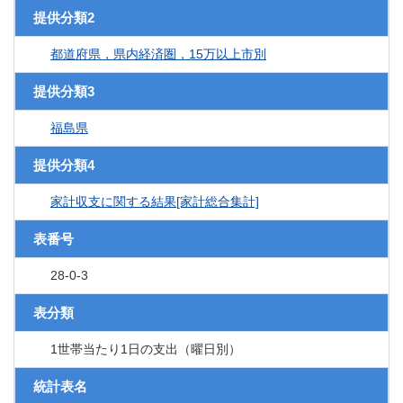
提供分類2
都道府県，県内経済圏，15万以上市別
提供分類3
福島県
提供分類4
家計収支に関する結果[家計総合集計]
表番号
28-0-3
表分類
1世帯当たり1日の支出（曜日別）
統計表名