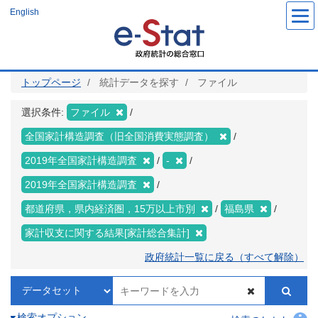
メ
English
イ
ン
コ
ン
テ
ン
ツ
トップページ
統計データを探す
ファイル
に
移
動
選択条件:
ファイル
全国家計構造調査（旧全国消費実態調査）
2019年全国家計構造調査
-
2019年全国家計構造調査
都道府県，県内経済圏，15万以上市別
福島県
家計収支に関する結果[家計総合集計]
政府統計一覧に戻る（すべて解除）
検索オプション