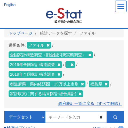
メ
English
イ
ン
コ
ン
テ
ン
ツ
トップページ
統計データを探す
ファイル
に
移
動
選択条件:
ファイル
全国家計構造調査（旧全国消費実態調査）
2019年全国家計構造調査
-
2019年全国家計構造調査
都道府県，県内経済圏，15万以上市別
福島県
家計収支に関する結果[家計総合集計]
政府統計一覧に戻る（すべて解除）
検索オプション