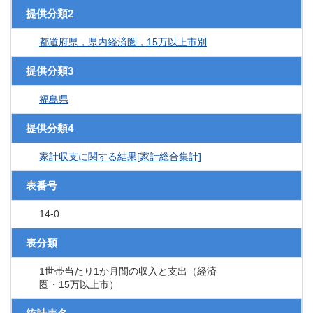
提供分類2
都道府県，県内経済圏，15万以上市別
提供分類3
福島県
提供分類4
家計収支に関する結果[家計総合集計]
表番号
14-0
表分類
1世帯当たり1か月間の収入と支出（経済
圏・15万以上市）