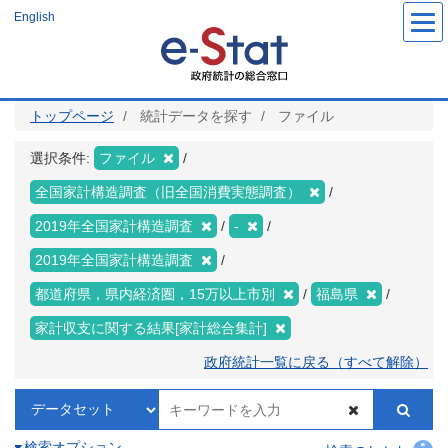
メ
English
イ
ン
コ
ン
テ
ン
ツ
トップページ
統計データを探す
ファイル
に
移
動
選択条件:
ファイル
全国家計構造調査（旧全国消費実態調査）
2019年全国家計構造調査
-
2019年全国家計構造調査
都道府県，県内経済圏，15万以上市別
福島県
家計収支に関する結果[家計総合集計]
政府統計一覧に戻る（すべて解除）
検索オプション