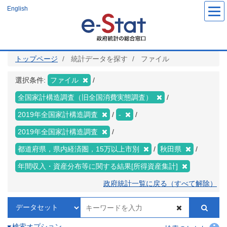
メ
English
イ
ン
コ
ン
テ
ン
ツ
トップページ
統計データを探す
ファイル
に
移
動
選択条件:
ファイル
全国家計構造調査（旧全国消費実態調査）
2019年全国家計構造調査
-
2019年全国家計構造調査
都道府県，県内経済圏，15万以上市別
秋田県
年間収入・資産分布等に関する結果[所得資産集計]
政府統計一覧に戻る（すべて解除）
検索オプション