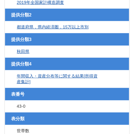
2019年全国家計構造調査
提供分類2
都道府県，県内経済圏，15万以上市別
提供分類3
秋田県
提供分類4
年間収入・資産分布等に関する結果[所得資
産集計]
表番号
43-0
表分類
世帯数