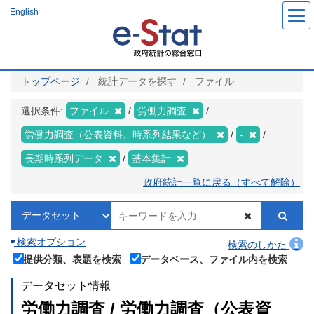
メ
English
イ
ン
コ
ン
テ
ン
ツ
トップページ
統計データを探す
ファイル
に
移
動
選択条件:
ファイル
労働力調査
労働力調査（公表資料、時系列結果など）
-
長期時系列データ
基本集計
政府統計一覧に戻る（すべて解除）
検索オプション
検索のしかた
提供分類、表題を検索
データベース、ファイル内を検索
データセット情報
労働力調査 / 労働力調査（公表資