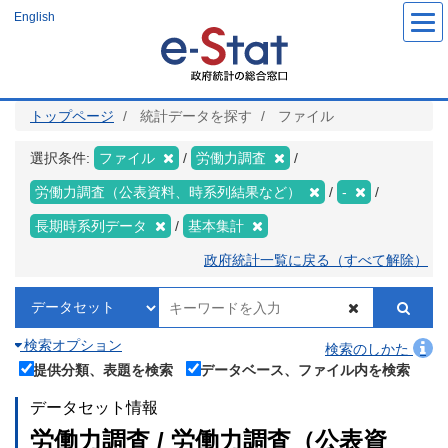
メ
English
イ
ン
コ
ン
テ
ン
ツ
トップページ
統計データを探す
ファイル
に
移
動
選択条件:
ファイル
労働力調査
労働力調査（公表資料、時系列結果など）
-
長期時系列データ
基本集計
政府統計一覧に戻る（すべて解除）
検索オプション
検索のしかた
提供分類、表題を検索
データベース、ファイル内を検索
データセット情報
労働力調査 / 労働力調査（公表資