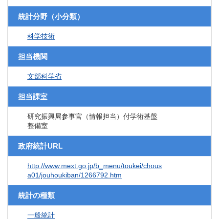
統計分野（小分類）
科学技術
担当機関
文部科学省
担当課室
研究振興局参事官（情報担当）付学術基盤
整備室
政府統計URL
http://www.mext.go.jp/b_menu/toukei/chous
a01/jouhoukiban/1266792.htm
統計の種類
一般統計