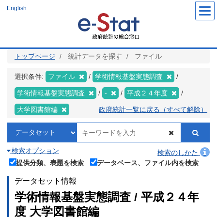
メ
English
イ
ン
コ
ン
テ
ン
ツ
トップページ
統計データを探す
ファイル
に
移
動
選択条件:
ファイル
学術情報基盤実態調査
学術情報基盤実態調査
-
平成２４年度
大学図書館編
政府統計一覧に戻る（すべて解除）
検索オプション
検索のしかた
提供分類、表題を検索
データベース、ファイル内を検索
データセット情報
学術情報基盤実態調査 / 平成２４年
度 大学図書館編