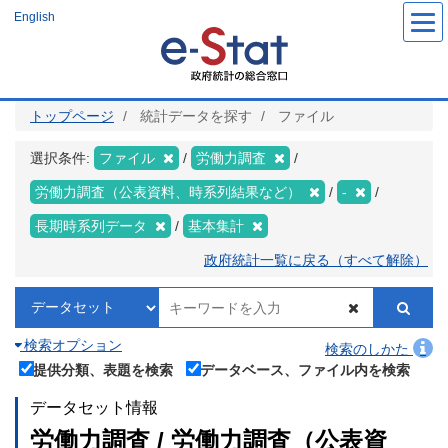
メ
English
イ
ン
コ
ン
テ
ン
ツ
トップページ
統計データを探す
ファイル
に
移
動
選択条件:
ファイル
労働力調査
労働力調査（公表資料、時系列結果など）
-
長期時系列データ
基本集計
政府統計一覧に戻る（すべて解除）
検索オプション
検索のしかた
提供分類、表題を検索
データベース、ファイル内を検索
データセット情報
労働力調査 / 労働力調査（公表資