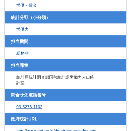
労働・賃金
統計分野（小分類）
労働力
担当機関
総務省
担当課室
統計局統計調査部国勢統計課労働力人口統
計室
問合せ先電話番号
03-5273-1162
政府統計URL
http://www.stat.go.jp/data/roudou/index.htm