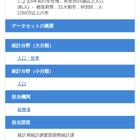
による5年前の常住地，男女別15歳以上人口
(転入) － 都道府県，21大都市，特別区，人
口50万以上の市
データセットの概要
統計分野（大分類）
人口・世帯
統計分野（小分類）
人口
担当機関
総務省
担当課室
統計局統計調査部国勢統計課