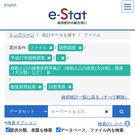
メ
English
イ
ン
コ
ン
テ
ン
ツ
トップページ
統計データを探す
ファイル
に
移
動
選択条件:
ファイル
国勢調査
平成27年国勢調査
-
移動人口の就業状態等集計（移動人口の産業(大分類)，職業
（大分類）など）
都道府県結果
10群馬県
政府統計一覧に戻る（すべて解除）
検索オプション
検索のしかた
提供分類、表題を検索
データベース、ファイル内を検索