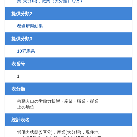
業(大分類)，職業（大分類）など）
提供分類2
都道府県結果
提供分類3
10群馬県
表番号
1
表分類
移動人口の労働力状態・産業・職業・従業
上の地位
統計表名
労働力状態(5区分)，産業(大分類)，現住地