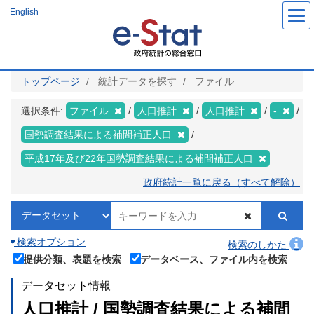
メ
English
イ
ン
コ
ン
テ
ン
ツ
トップページ
統計データを探す
ファイル
に
移
動
選択条件:
ファイル
人口推計
人口推計
-
国勢調査結果による補間補正人口
平成17年及び22年国勢調査結果による補間補正人口
政府統計一覧に戻る（すべて解除）
検索オプション
検索のしかた
提供分類、表題を検索
データベース、ファイル内を検索
データセット情報
人口推計 / 国勢調査結果による補間