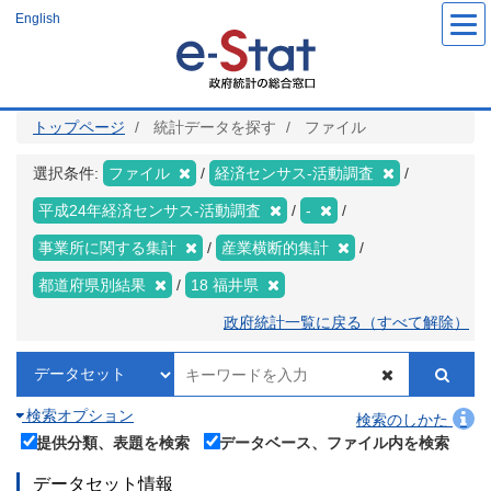
メ
English
イ
ン
コ
ン
テ
ン
ツ
トップページ
統計データを探す
ファイル
に
移
動
選択条件:
ファイル
経済センサス‐活動調査
平成24年経済センサス‐活動調査
-
事業所に関する集計
産業横断的集計
都道府県別結果
18 福井県
政府統計一覧に戻る（すべて解除）
検索オプション
検索のしかた
提供分類、表題を検索
データベース、ファイル内を検索
データセット情報