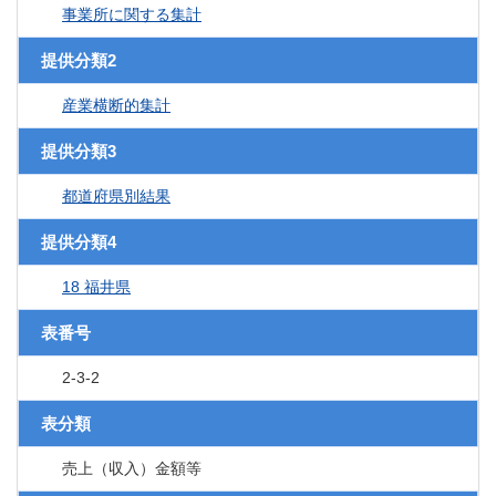
事業所に関する集計
提供分類2
産業横断的集計
提供分類3
都道府県別結果
提供分類4
18 福井県
表番号
2-3-2
表分類
売上（収入）金額等