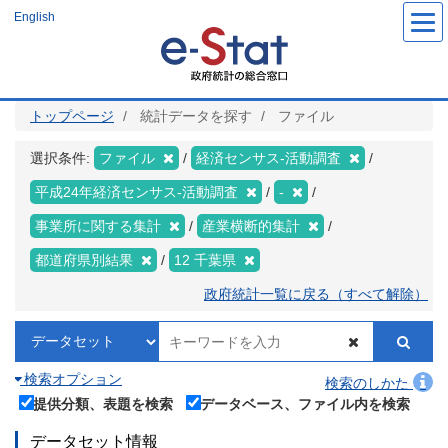
メ
English
イ
ン
コ
ン
テ
ン
ツ
トップページ
統計データを探す
ファイル
に
移
動
選択条件:
ファイル
経済センサス‐活動調査
平成24年経済センサス‐活動調査
-
事業所に関する集計
産業横断的集計
都道府県別結果
12 千葉県
政府統計一覧に戻る（すべて解除）
検索オプション
検索のしかた
提供分類、表題を検索
データベース、ファイル内を検索
データセット情報