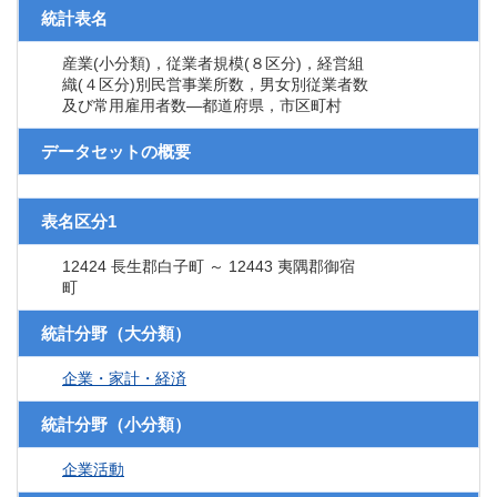
統計表名
産業(小分類)，従業者規模(８区分)，経営組
織(４区分)別民営事業所数，男女別従業者数
及び常用雇用者数―都道府県，市区町村
データセットの概要
表名区分1
12424 長生郡白子町 ～ 12443 夷隅郡御宿
町
統計分野（大分類）
企業・家計・経済
統計分野（小分類）
企業活動