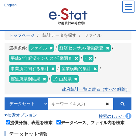
メ
English
イ
ン
コ
ン
テ
ン
ツ
トップページ
統計データを探す
ファイル
に
移
動
選択条件:
ファイル
経済センサス‐活動調査
平成24年経済センサス‐活動調査
-
事業所に関する集計
産業横断的集計
都道府県別結果
19 山梨県
政府統計一覧に戻る（すべて解除）
検索オプション
検索のしかた
提供分類、表題を検索
データベース、ファイル内を検索
データセット情報