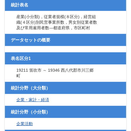
統計表名
産業(小分類)，従業者規模(８区分)，経営組
織(４区分)別民営事業所数，男女別従業者数
及び常用雇用者数―都道府県，市区町村
データセットの概要
表名区分1
19211 笛吹市 ～ 19346 西八代郡市川三郷
町
統計分野（大分類）
企業・家計・経済
統計分野（小分類）
企業活動