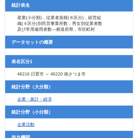
統計表名
産業(小分類)，従業者規模(８区分)，経営組
織(４区分)別民営事業所数，男女別従業者数
及び常用雇用者数―都道府県，市区町村
データセットの概要
表名区分1
46216 日置市 ～ 46220 南さつま市
統計分野（大分類）
企業・家計・経済
統計分野（小分類）
企業活動
担当機関