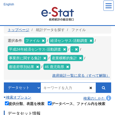
メ
English
イ
ン
コ
ン
テ
ン
ツ
トップページ
統計データを探す
ファイル
に
移
動
選択条件:
ファイル
経済センサス‐活動調査
平成24年経済センサス‐活動調査
-
事業所に関する集計
産業横断的集計
都道府県別結果
46 鹿児島県
政府統計一覧に戻る（すべて解除）
検索オプション
検索のしかた
提供分類、表題を検索
データベース、ファイル内を検索
データセット情報