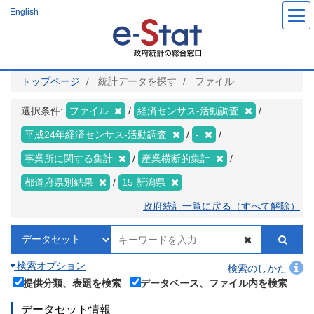
メ
English
イ
ン
コ
ン
テ
ン
ツ
トップページ
統計データを探す
ファイル
に
移
動
選択条件:
ファイル
経済センサス‐活動調査
平成24年経済センサス‐活動調査
-
事業所に関する集計
産業横断的集計
都道府県別結果
15 新潟県
政府統計一覧に戻る（すべて解除）
検索オプション
検索のしかた
提供分類、表題を検索
データベース、ファイル内を検索
データセット情報