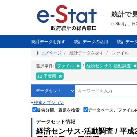
メ
イ
ン
統計で
コ
ン
テ
e-Stat
ン
ツ
に
移
統計データを探す
統計データの活用
統計デー
動
トップページ
統計データを探す
ファイル
選択条件:
ファイル
経済センサス‐活動調査
12 千葉県
検索オプション
提供分類、表題を検索
データベース、ファイル
データセット情報
経済センサス‐活動調査 / 平