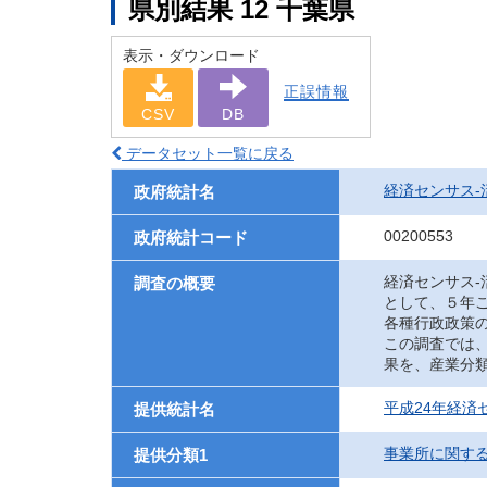
県別結果 12 千葉県
表示・ダウンロード
正誤情報
CSV
DB
データセット一覧に戻る
経済センサス‐
政府統計名
00200553
政府統計コード
経済センサス
調査の概要
として、５年
各種行政政策
この調査では
果を、産業分
平成24年経済
提供統計名
事業所に関す
提供分類1