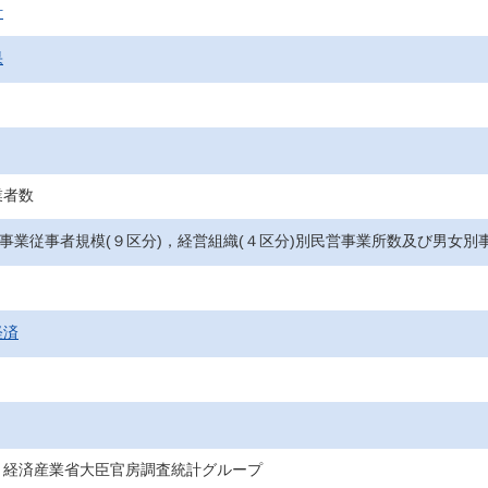
計
果
業者数
，事業従事者規模(９区分)，経営組織(４区分)別民営事業所数及び男女
経済
・経済産業省大臣官房調査統計グループ