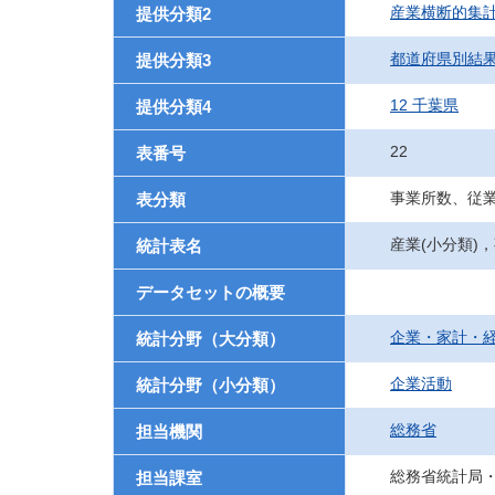
産業横断的集
提供分類2
都道府県別結
提供分類3
12 千葉県
提供分類4
22
表番号
事業所数、従
表分類
産業(小分類)
統計表名
データセットの概要
企業・家計・
統計分野（大分類）
企業活動
統計分野（小分類）
総務省
担当機関
総務省統計局
担当課室