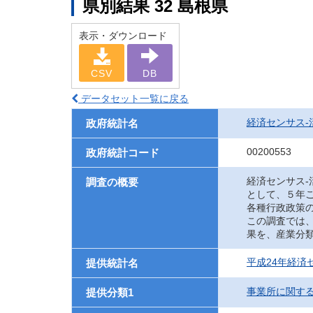
県別結果 32 島根県
表示・ダウンロード
CSV
DB
データセット一覧に戻る
経済センサス‐
政府統計名
00200553
政府統計コード
経済センサス
調査の概要
として、５年
各種行政政策
この調査では
果を、産業分
平成24年経済
提供統計名
事業所に関す
提供分類1