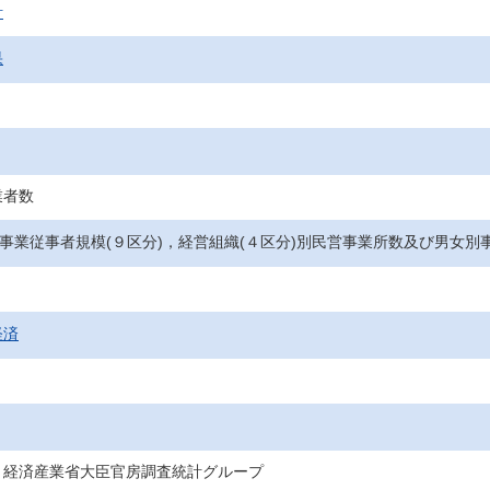
計
果
業者数
，事業従事者規模(９区分)，経営組織(４区分)別民営事業所数及び男女
経済
・経済産業省大臣官房調査統計グループ