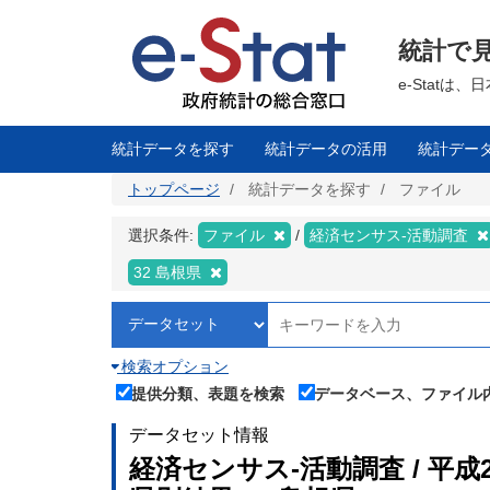
メ
イ
ン
統計で
コ
ン
テ
e-Stat
ン
ツ
に
移
統計データを探す
統計データの活用
統計デー
動
トップページ
統計データを探す
ファイル
選択条件:
ファイル
経済センサス‐活動調査
32 島根県
検索オプション
提供分類、表題を検索
データベース、ファイル
データセット情報
経済センサス‐活動調査 / 平