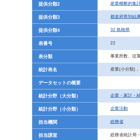
産業横断的集
提供分類2
都道府県別結
提供分類3
32 島根県
提供分類4
22
表番号
事業所数、従
表分類
産業(小分類)
統計表名
データセットの概要
企業・家計・
統計分野（大分類）
企業活動
統計分野（小分類）
総務省
担当機関
総務省統計局
担当課室