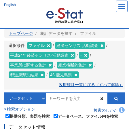
メ
English
イ
ン
コ
ン
テ
ン
ツ
トップページ
統計データを探す
ファイル
に
移
動
選択条件:
ファイル
経済センサス‐活動調査
平成24年経済センサス‐活動調査
-
事業所に関する集計
産業横断的集計
都道府県別結果
46 鹿児島県
政府統計一覧に戻る（すべて解除）
検索オプション
検索のしかた
提供分類、表題を検索
データベース、ファイル内を検索
データセット情報