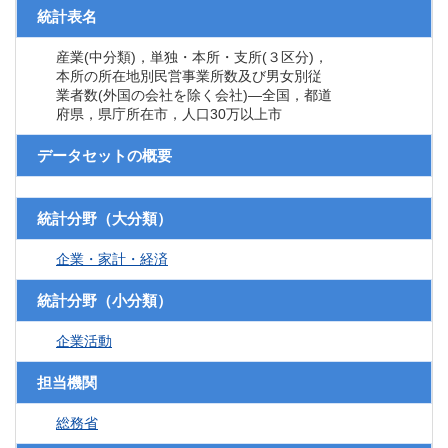
統計表名
産業(中分類)，単独・本所・支所(３区分)，
本所の所在地別民営事業所数及び男女別従
業者数(外国の会社を除く会社)―全国，都道
府県，県庁所在市，人口30万以上市
データセットの概要
統計分野（大分類）
企業・家計・経済
統計分野（小分類）
企業活動
担当機関
総務省