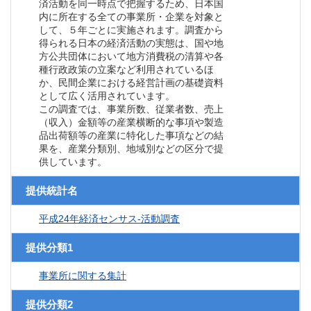
済活動を同一時点で把握するため、日本国
内に所在する全ての事業所・企業を対象と
して、５年ごとに実施されます。調査から
得られる日本の経済活動の実態は、国や地
方公共団体において地方消費税の清算や各
種行政政策の立案など利用されているほ
か、民間企業における経営計画の基礎資料
として広く活用されています。
この調査では、事業所数、従業者数、売上
（収入）金額等の産業横断的な事項や製造
品出荷額等の産業に特化した事項などの結
果を、産業分類別、地域別などの区分で提
供しています。
提供統計名
平成24年経済センサス‐活動調査
提供分類1
事業所に関する集計
提供分類2