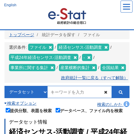
メ
English
イ
ン
コ
ン
テ
ン
ツ
トップページ
統計データを探す
ファイル
に
移
動
選択条件:
ファイル
経済センサス‐活動調査
平成24年経済センサス‐活動調査
-
事業所に関する集計
産業横断的集計
全国結果
政府統計一覧に戻る（すべて解除）
検索オプション
検索のしかた
提供分類、表題を検索
データベース、ファイル内を検索
データセット情報
経済センサス‐活動調査 / 平成24年経