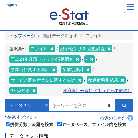
メ
English
イ
ン
コ
ン
テ
ン
ツ
トップページ
統計データを探す
ファイル
に
移
動
選択条件:
ファイル
経済センサス‐活動調査
平成24年経済センサス‐活動調査
-
事業所に関する集計
産業別集計
サービス関連産業Ｂに関する集計
都道府県別結果
23 愛知県
政府統計一覧に戻る（すべて解除）
検索オプション
検索のしかた
提供分類、表題を検索
データベース、ファイル内を検索
データセット情報