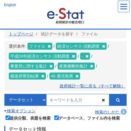
メ
English
イ
ン
コ
ン
テ
ン
ツ
トップページ
統計データを探す
ファイル
に
移
動
選択条件:
ファイル
経済センサス‐活動調査
平成24年経済センサス‐活動調査
-
事業所に関する集計
産業横断的集計
都道府県別結果
46 鹿児島県
政府統計一覧に戻る（すべて解除）
検索オプション
検索のしかた
提供分類、表題を検索
データベース、ファイル内を検索
データセット情報