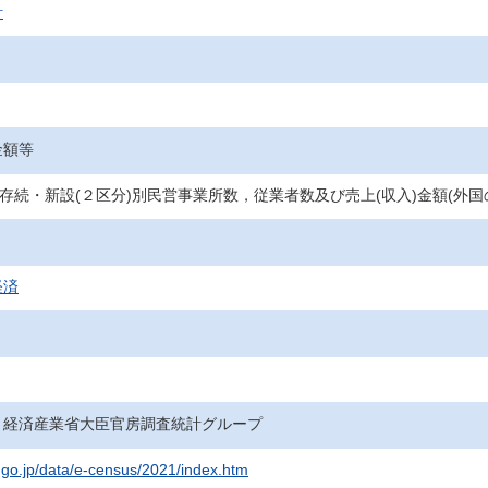
計
金額等
，存続・新設(２区分)別民営事業所数，従業者数及び売上(収入)金額(外
経済
・経済産業省大臣官房調査統計グループ
t.go.jp/data/e-census/2021/index.htm