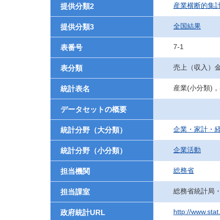
産業横断的集
提供分類2
全国結果
提供分類3
7-1
表番号
売上（収入）
表分類
産業(小分類)
統計表名
データセットの概要
企業・家計・
統計分野（大分類）
企業活動
統計分野（小分類）
総務省
担当機関
総務省統計局
担当課室
http://www.sta
政府統計URL