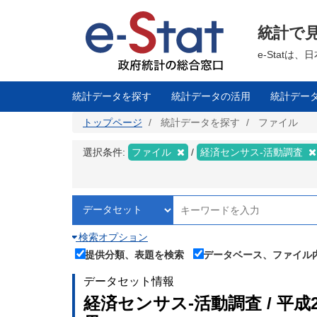
メ
イ
ン
統計で
コ
ン
テ
e-Stat
ン
ツ
に
移
統計データを探す
統計データの活用
統計デー
動
トップページ
統計データを探す
ファイル
選択条件:
ファイル
経済センサス‐活動調査
検索オプション
提供分類、表題を検索
データベース、ファイル
データセット情報
経済センサス‐活動調査 / 平