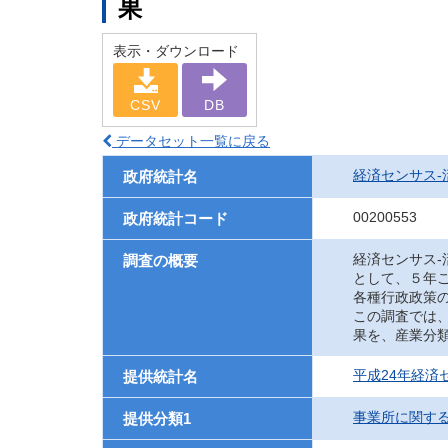
果
表示・ダウンロード
CSV
DB
データセット一覧に戻る
経済センサス‐
政府統計名
00200553
政府統計コード
経済センサス
調査の概要
として、５年
各種行政政策
この調査では
果を、産業分
平成24年経済
提供統計名
事業所に関す
提供分類1